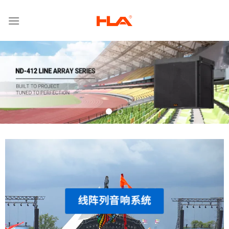
跳
到
内
容
线阵列音响系统