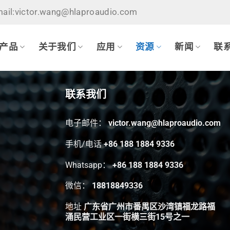
ail:victor.wang@hlaproaudio.com
产品
关于我们
应用
资源
新闻
联
联系我们
电子邮件：
victor.wang@hlaproaudio.com
手机/电话
+86 188 1884 9336
Whatsapp：
+86 188 1884 9336
微信：
18818849336
地址
广东省广州市番禺区沙湾镇福龙路福
涌民营工业区一街横三街15号之一