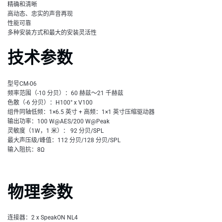
精确和清晰
高动态、忠实的声音再现
性能可靠
多种安装方式和最大的安装灵活性
技术参数
型号CM-06
频率范围（-10 分贝）：60 赫兹～21 千赫兹
色散（-6 分贝）：H100° x V100
组件同轴低频：1×6.5 英寸 + 高频：1×1 英寸压缩驱动器
输出功率：100 W@AES/200 W@Peak
灵敏度（1W，1 米）： 92 分贝/SPL
最大声压级/峰值：112 分贝/128 分贝/SPL
输入阻抗：8Ω
物理参数
连接器：2 x SpeakON NL4