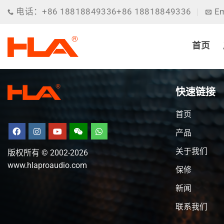
跳
电话：+86 18818849336+86 18818849336
Em
到
内
容
首页
快速链接
首页
产品
关于我们
版权所有 © 2002-2026
www.hlaproaudio.com
保修
新闻
联系我们