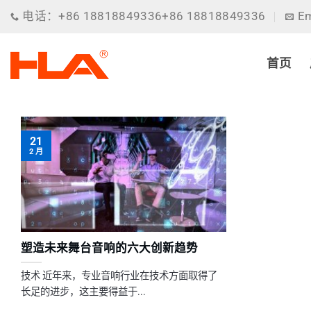
跳
电话：+86 18818849336+86 18818849336
Em
到
内
容
首页
21
2 月
塑造未来舞台音响的六大创新趋势
技术 近年来，专业音响行业在技术方面取得了
长足的进步，这主要得益于...