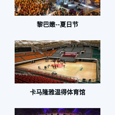
黎巴嫩--夏日节
卡马隆雅温得体育馆