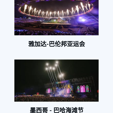
雅加达-巴伦邦亚运会
墨西哥 - 巴哈海滩节