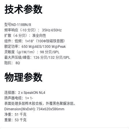
技术参数
型号ND-118BN/8
频率响应（-10 分贝）： 35Hz-650Hz
扩散（-6 分贝）：准全向性
组件：低频：1×18"（100Φ钕磁铁音圈）
额定功率：650 W@AES/1300 W@Peak
灵敏度（@1W/1m）：98 分贝/SPL
最大声压级/峰值：126 分贝/132 分贝/SPL
阻抗： 8Ω
物理参数
连接器：2 x SpeakON NL4
扬声器电缆：1+ 1-
表面处理多层桦木胶合板，外覆黑色聚脲涂层。
Dimension(WxDxH): 734x620x586mm
净重：51 千克
重量：53 千克