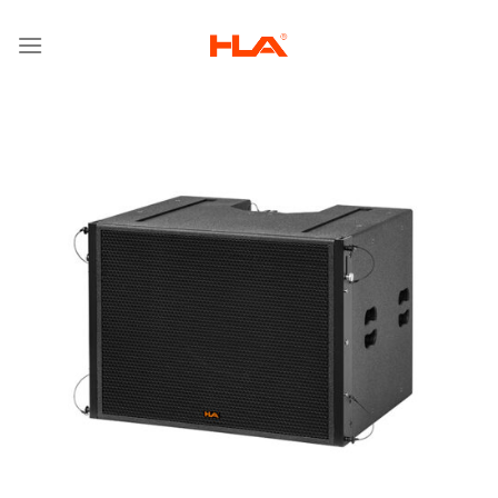
跳
到
内
容