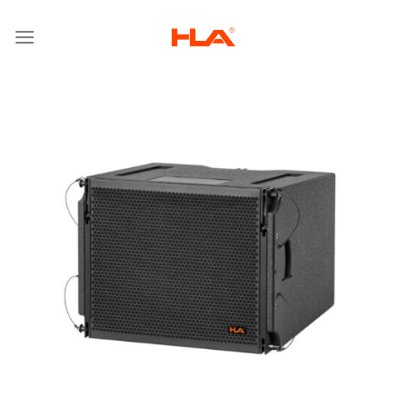
跳
到
内
容