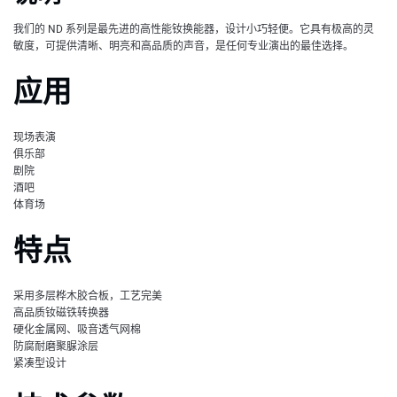
我们的 ND 系列是最先进的高性能钕换能器，设计小巧轻便。它具有极高的灵
敏度，可提供清晰、明亮和高品质的声音，是任何专业演出的最佳选择。
应用
现场表演
俱乐部
剧院
酒吧
体育场
特点
采用多层桦木胶合板，工艺完美
高品质钕磁铁转换器
硬化金属网、吸音透气网棉
防腐耐磨聚脲涂层
紧凑型设计