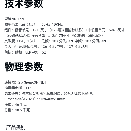
技术参数
型号ND-15N
频率范围（±3 分贝）： 65Hz- 19KHz
组件：低音单元：1×15英寸（Φ75毫米音圈钕磁铁）+中低音单元：6×4.5英寸
（钕磁铁驱动器）+高音单元：3×1.75英寸（钕磁铁压缩驱动器）
灵敏度（1W，1 米）： 低频：103 分贝/SPL 中频：107 分贝/SPL
最大声压级/峰值低频：136 分贝/中频：137 分贝/SPL
阻抗：低频：8Ω/中频：6Ω
物理参数
连接器：2 x SpeakON NL4
扬声器电缆：1+/1-
表面处理：桦木胶合板黑色聚脲涂层。经抗冲击结构处理。
Dimension(WxDxH): 550x640x510mm
净重：46 千克
总重：48.5 千克
产品类别