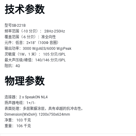
技术参数
型号SB-221B
频率范围（-10 分贝）： 28Hz-250Hz
覆盖范围（-6 分贝）：准全向性
元件：低音：2×18"（100Φ 音圈）
输出功率：3000 W@AES/6000 W@Peak
灵敏度（1W，1 米）： 105 分贝/SPL
最大声压级/峰值：140/146 分贝/SPL
阻抗：4Ω
物理参数
连接器：2 x SpeakON NL4
扬声器电缆：1+/1-
表面处理：多层聚脲涂层，具有卓越的抗冲击性。
Dimension(WxDxH): 1200x750x624mm
净重： 103 千克
重量： 106 千克