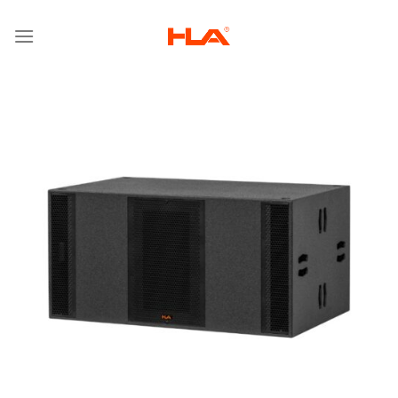
跳
到
内
容