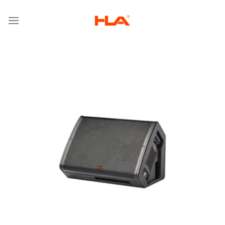
跳
到
内
容