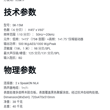
技术参数
型号：SK-15M
色散（-6 分贝）： H45° x V60°
频率范围（-10 分贝）： 50Hz～20kHz
元件：低频：1×15"（75Φ 音圈）+高频：1×1.75 "压缩驱动器
输出功率：500 W@AES/1000 W@Peak
灵敏度（1W，1 米）：98 分贝/SPL
最大声压级/峰值：125 分贝/131 分贝/SPL
输入阻抗：8Ω
物理参数
连接器：2 x SpeakON NL4
扬声器电缆：1+/1-
表面处理多层桦木胶合板，表面覆盖黑色聚脲涂层。经过抗冲击结构处理。
Dimension(WxDxH): 720x470x510mm
净重：38 千克
总重：40 千克