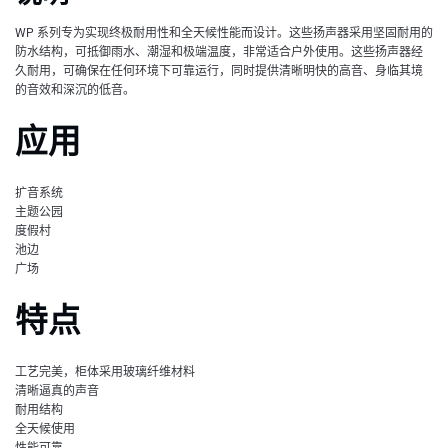
WP 系列专为实现终极耐用性和全天候性能而设计。这些扬声器采用坚固耐用的
防水结构，可抵御雨水、潮湿和极端温度，非常适合户外使用。这些扬声器经
久耐用，可确保在任何环境下可靠运行，同时提供清晰明快的高音、身临其境
的音效和深沉的低音。
应用
扩音系统
主题公园
度假村
池边
广场
特点
工艺完美，柜体采用玻璃纤维材料
清晰逼真的声音
耐用结构
全天候使用
性能可靠