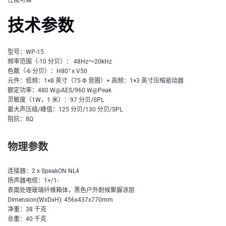
技术参数
型号：WP-15
频率范围（-10 分贝）： 48Hz～20kHz
色散（-6 分贝）：H80° x V50
元件：低频：1×8 英寸（75 Φ 音圈）+ 高频：1×3 英寸压缩驱动器
额定功率：480 W@AES/960 W@Peak
灵敏度（1W，1 米）：97 分贝/SPL
最大声压级/峰值：125 分贝/130 分贝/SPL
阻抗：8Ω
物理参数
连接器：2 x SpeakON NL4
扬声器电缆：1+/1-
表面处理玻璃纤维箱体，黑色户外耐候聚脲涂层
Dimension(WxDxH): 456x437x770mm
净重：38 千克
总重：40 千克