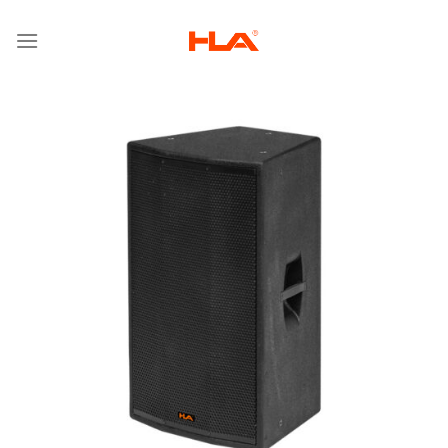
跳
到
内
容