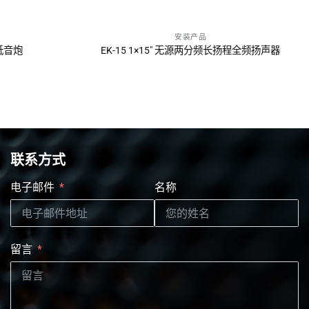
安装产品
询问报价
源低音炮
EK-15 1×15″ 无源两分频长扬程全频扬声器
联系方式
电子邮件
名称
留言