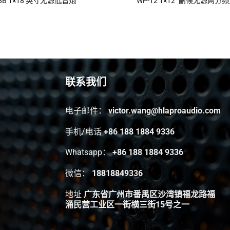
18B 1×18 英寸无源低音炮
WP-12 1×12″ 耐候无源两
联系我们
电子邮件：
victor.wang@hlaproaudio.com
手机/电话
+86 188 1884 9336
Whatsapp：
+86 188 1884 9336
微信：
18818849336
地址
广东省广州市番禺区沙湾镇福龙路福
涌民营工业区一街横三街15号之一