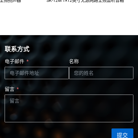
分频全频扬声器
SK-12M 1×12英寸无源两路全频监听音箱
联系方式
电子邮件
名称
留言
提交