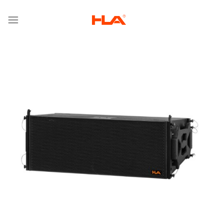
跳
到
内
容