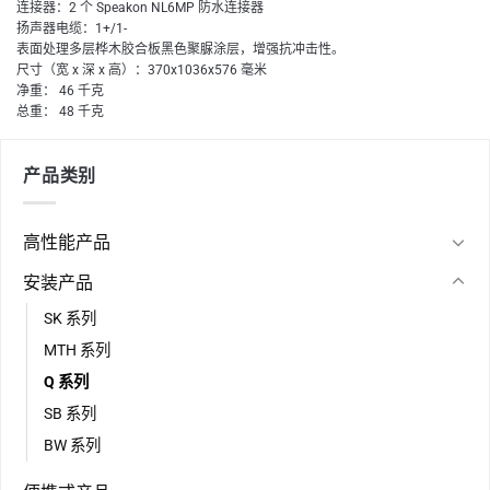
连接器：2 个 Speakon NL6MP 防水连接器
扬声器电缆：1+/1-
表面处理多层桦木胶合板黑色聚脲涂层，增强抗冲击性。
尺寸（宽 x 深 x 高）：370x1036x576 毫米
净重： 46 千克
总重： 48 千克
产品类别
高性能产品
安装产品
SK 系列
MTH 系列
Q 系列
SB 系列
BW 系列